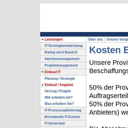
Leistungen
Über uns
Unsere Vorg
IT-Strategieentwicklung
Kosten E
Rating nach Basel II
Interimsmanagement
Unsere Provi
Projektmanagement
Beschaffung
Einkauf IT
Planung / Strategie
Einkauf / Angebot
50% der Prov
Vertrag / Projekt
Auftragserteil
Wie arbeiten wir?
50% der Prov
Was erhalten Sie?
IT-Prozessoptimierung
Anbieters) we
Brennpunkt IT-Kosten
IT-Sicherheit