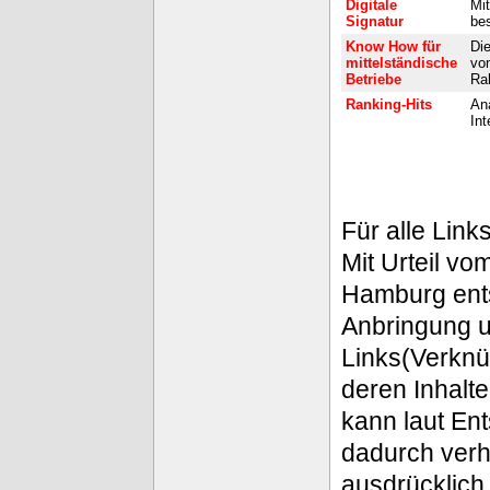
Digitale
Mit
Signatur
be
Know How für
Die
mittelständische
vo
Betriebe
Ra
Ranking-Hits
Ana
Int
Für alle Links 
Mit Urteil vo
Hamburg ent
Anbringung 
Links(Verknü
deren Inhalte
kann laut En
dadurch verh
ausdrücklich 