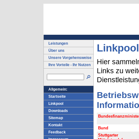
Leistungen
Linkpool
Über uns
Unsere Vorgehensweise
Hier sammeln 
Ihre Vorteile - Ihr Nutzen
Links zu wei
Dienstleistu
Allgemein:
Betriebswi
Startseite
Informati
Linkpool
Downloads
Bundesfinanzminist
Sitemap
Kontakt
Bund
Feedback
Stuttgarter